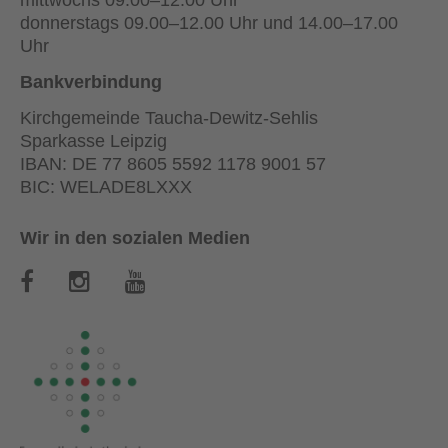
donnerstags 09.00–12.00 Uhr und 14.00–17.00
Uhr
Bankverbindung
Kirchgemeinde Taucha-Dewitz-Sehlis
Sparkasse Leipzig
IBAN: DE 77 8605 5592 1178 9001 57
BIC: WELADE8LXXX
Wir in den sozialen Medien
B
B
B
e
e
e
s
s
s
u
u
u
c
c
c